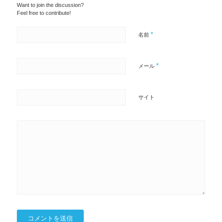
Want to join the discussion?
Feel free to contribute!
*
名前
*
メール
サイト