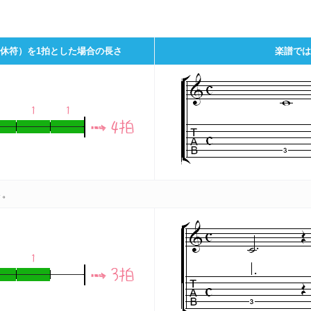
（休符）を1拍とした場合の長さ
楽譜では
さ。