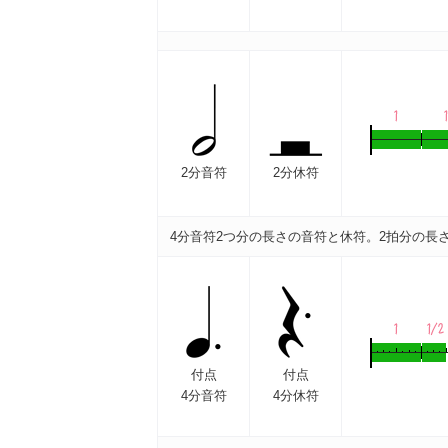
2分音符
2分休符
4分音符2つ分の長さの音符と休符。2拍分の長
付点
付点
4分音符
4分休符