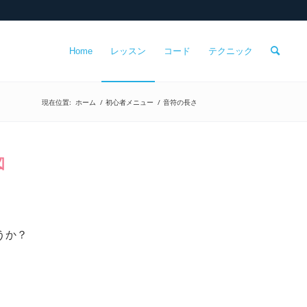
Home
レッスン
コード
テクニック
現在位置:
ホーム
/
初心者メニュー
/
音符の長さ
図
うか？