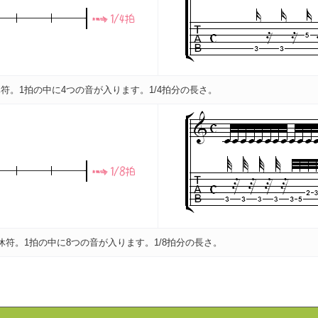
休符。1拍の中に4つの音が入ります。1/4拍分の長さ。
と休符。1拍の中に8つの音が入ります。1/8拍分の長さ。