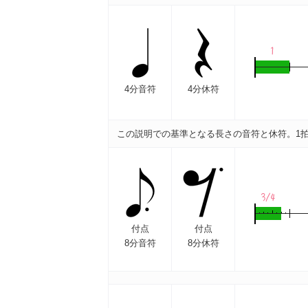
4分音符
4分休符
この説明での基準となる長さの音符と休符。1
付点
付点
8分音符
8分休符