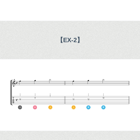
【EX-2】