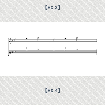
【EX-3】
【EX-4】