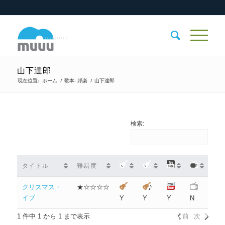
山下達郎
現在位置:
ホーム
/
歌本- 邦楽
/
山下達郎
検索:
タイトル
難易度
クリスマス・
★☆☆☆☆
イブ
Y
Y
Y
N
1 件中 1 から 1 まで表示
前
次