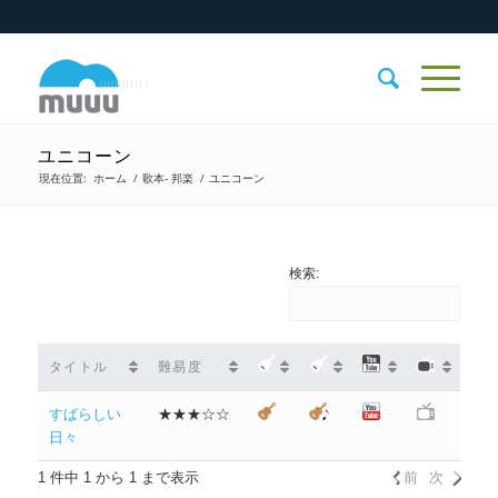
ユニコーン
現在位置:
ホーム
/
歌本- 邦楽
/
ユニコーン
検索:
タイトル
難易度
すばらしい
★★★☆☆
日々
1 件中 1 から 1 まで表示
前
次