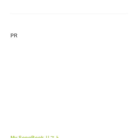
PR
My SongBook リスト