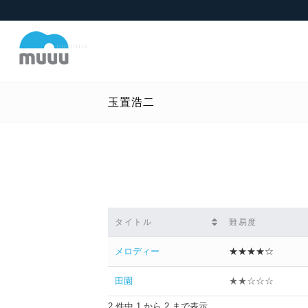
玉置浩二
タイトル
難易度
メロディー
★★★★☆
田園
★★☆☆☆
2 件中 1 から 2 まで表示