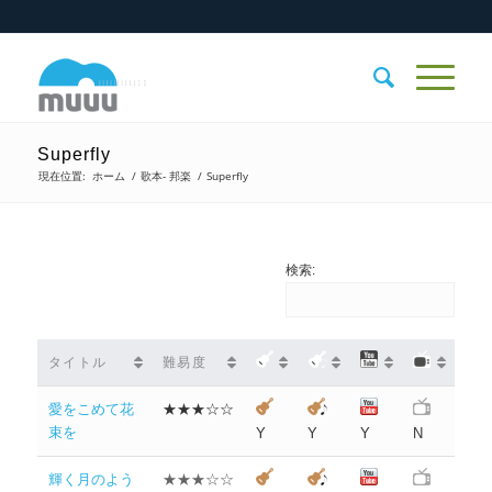
Superfly
現在位置:
ホーム
/
歌本- 邦楽
/
Superfly
検索:
タイトル
難易度
愛をこめて花
★★★☆☆
束を
Y
Y
Y
N
輝く月のよう
★★★☆☆