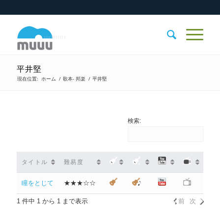
平井堅
現在位置:
ホーム
/
歌本- 邦楽
/
平井堅
検索:
タイトル
難易度
瞳をとじて
★★★☆☆
1 件中 1 から 1 まで表示
前
次