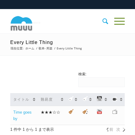
Every Little Thing
現在位置:
ホーム
/
歌本- 邦楽
/
Every Little Thing
検索:
タイトル
難易度
Time goes
★★★☆☆
by
1 件中 1 から 1 まで表示
前
次