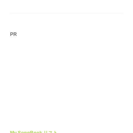
PR
My SongBook リスト