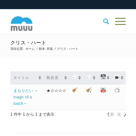
クリス・ハート
現在位置:
ホーム
/
歌本- 邦楽
/
クリス・ハート
タイトル
難易度
まもりたい ～
★☆☆☆☆
magic of a
touch～
1 件中 1 から 1 まで表示
前
次