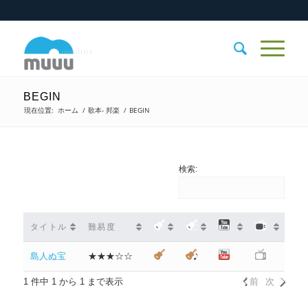
BEGIN
現在位置:
ホーム
/
歌本- 邦楽
/
BEGIN
検索:
タイトル
難易度
島人ぬ宝
★★★☆☆
1 件中 1 から 1 まで表示
前
次