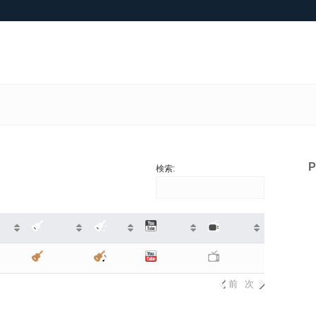
検索:
前
次