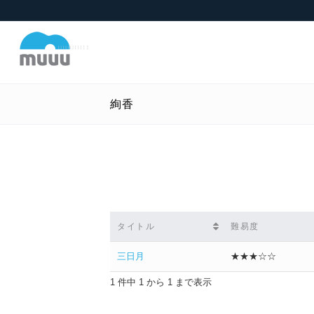
絢香
タイトル
難易度
三日月
★★★☆☆
1 件中 1 から 1 まで表示