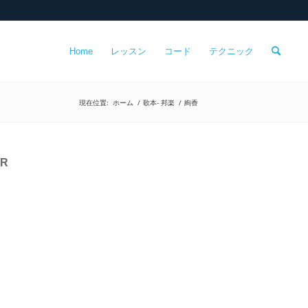
Home
レッスン
コード
テクニック
現在位置:
ホーム
/
歌本- 邦楽
/
絢香
PR