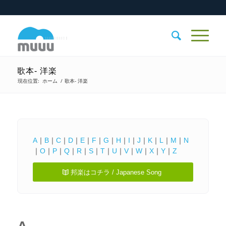
歌本- 洋楽
現在位置:
ホーム
/
歌本- 洋楽
A
｜
B
｜
C
｜
D
｜
E
｜
F
｜
G
｜
H
｜
I
｜
J
｜
K
｜
L
｜
M
｜
N
｜
O
｜
P
｜
Q
｜
R
｜
S
｜
T
｜
U
｜
V
｜
W
｜
X
｜
Y
｜
Z
邦楽はコチラ / Japanese Song