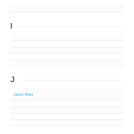
I
J
Jason Marz