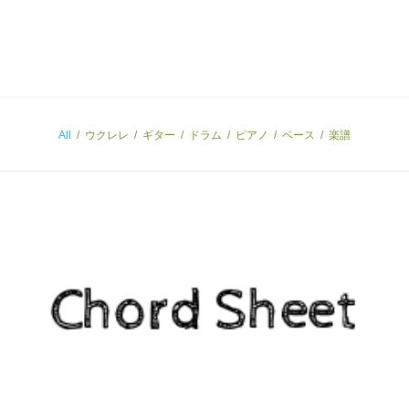
All
/
ウクレレ
/
ギター
/
ドラム
/
ピアノ
/
ベース
/
楽譜