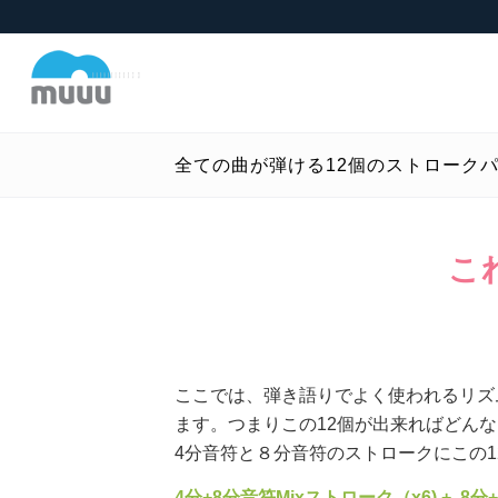
全ての曲が弾ける12個のストローク
こ
ここでは、弾き語りでよく使われるリズ
ます。つまりこの12個が出来ればどん
4分音符と８分音符のストロークにこの
4分+8分音符Mixストローク（x6) + 8分+