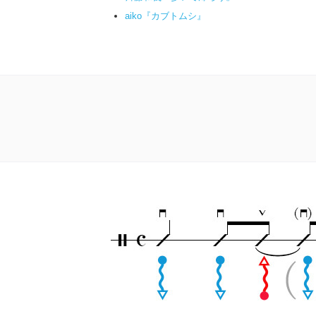
aiko『カブトムシ』