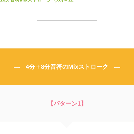
― 4分＋8分音符のMixストローク ―
【パターン1】