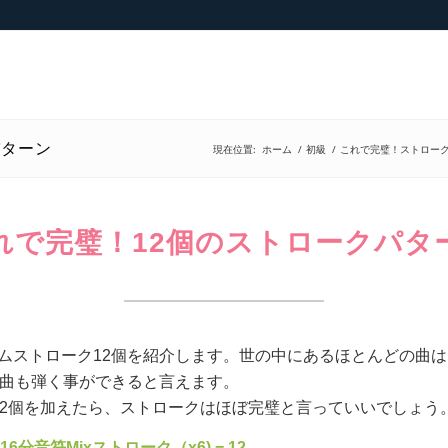
パターン
現在位置:
ホーム
/
初級
/
これで完璧！ストロー
れで完璧！12個のストロークパタ
ムストローク12個を紹介します。世の中にあるほとんどの曲は
な曲も弾く事ができると言えます。
12個を加えたら、ストロークはほぼ完璧と言っていいでしょう
16分音符Mixストローク（x6) = 12