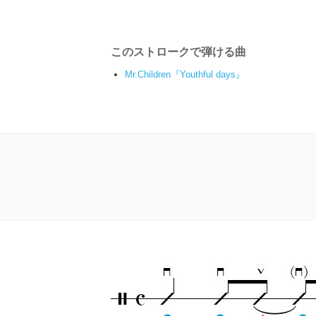
このストロークで弾ける曲
Mr.Children『Youthful days』