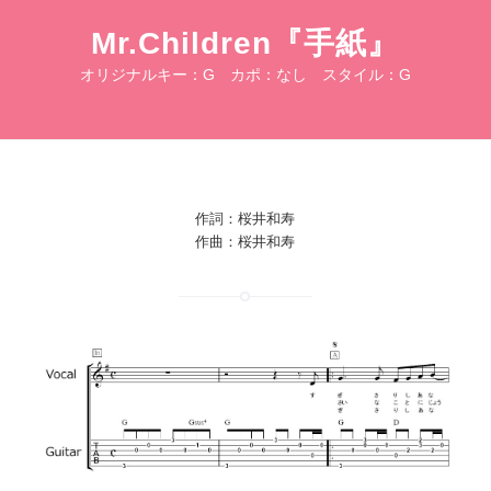
Mr.Children『手紙』
オリジナルキー：G カポ：なし スタイル：G
作詞：桜井和寿
作曲：桜井和寿