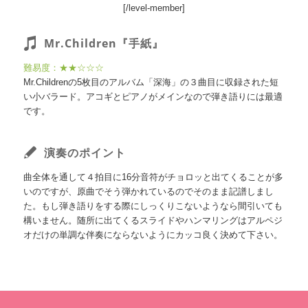
[/level-member]
Mr.Children『手紙』
難易度：★★☆☆☆
Mr.Childrenの5枚目のアルバム「深海」の３曲目に収録された短
い小バラード。アコギとピアノがメインなので弾き語りには最適
です。
演奏のポイント
曲全体を通して４拍目に16分音符がチョロッと出てくることが多
いのですが、原曲でそう弾かれているのでそのまま記譜しまし
た。もし弾き語りをする際にしっくりこないようなら間引いても
構いません。随所に出てくるスライドやハンマリングはアルペジ
オだけの単調な伴奏にならないようにカッコ良く決めて下さい。