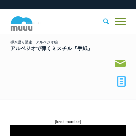
弾き語り講座 アルペジオ編
アルペジオで弾くミスチル『手紙』
[level-member]