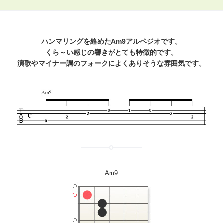
ハンマリングを絡めたAm9アルペジオです。
くら～い感じの響きがとても特徴的です。
演歌やマイナー調のフォークによくありそうな雰囲気です。
Am9