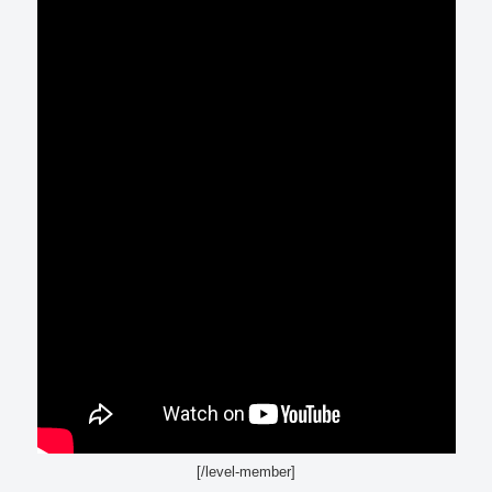
[/level-member]