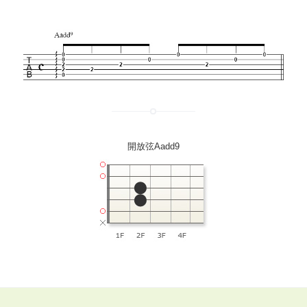
開放弦Aadd9