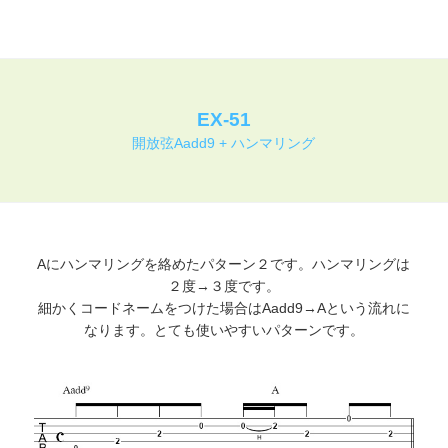
EX-51
開放弦Aadd9 + ハンマリング
Aにハンマリングを絡めたパターン２です。ハンマリングは
２度→３度です。
細かくコードネームをつけた場合はAadd9→Aという流れに
なります。とても使いやすいパターンです。