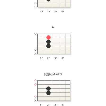
A
開放弦Aadd9