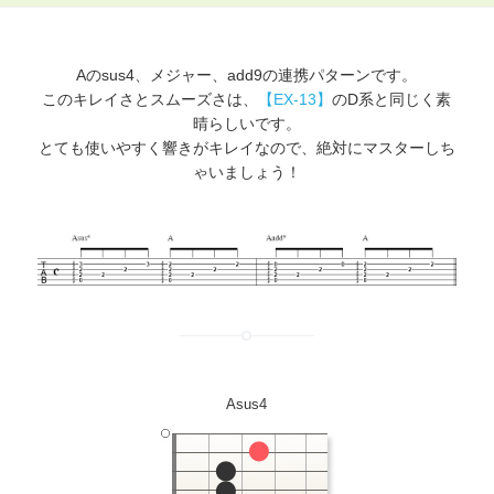
Aのsus4、メジャー、add9の連携パターンです。
このキレイさとスムーズさは、
【EX-13】
のD系と同じく素
晴らしいです。
とても使いやすく響きがキレイなので、絶対にマスターしち
ゃいましょう！
Asus4