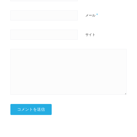
*
メール
サイト