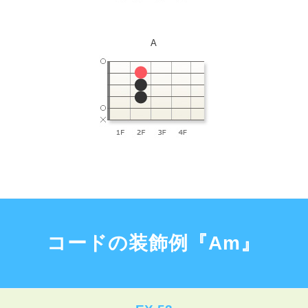
A
コードの装飾例『Am』