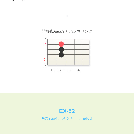
開放弦Aadd9 + ハンマリング
EX-52
Aのsus4、メジャー、add9