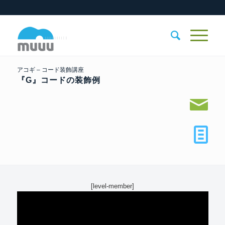
アコギ – コード装飾講座
『G』コードの装飾例
[level-member]